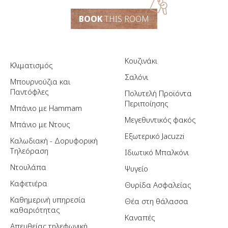
BOOK
THIS ROOM
Κουζινάκι
Κλιματισμός
Σαλόνι
Μπουρνούζια και
Παντόφλες
Πολυτελή Προϊόντα
Περιποίησης
Μπάνιο με Hammam
Μεγεθυντικός φακός
Μπάνιο με Ντους
Εξωτερικό Jacuzzi
Καλωδιακή - Δορυφορική
Τηλεόραση
Ιδιωτικό Μπαλκόνι
Ντουλάπα
Ψυγείο
Καφετιέρα
Θυρίδα Ασφαλείας
Καθημερινή υπηρεσία
Θέα στη θάλασσα
καθαριότητας
Καναπές
Απευθείας τηλεφωνική